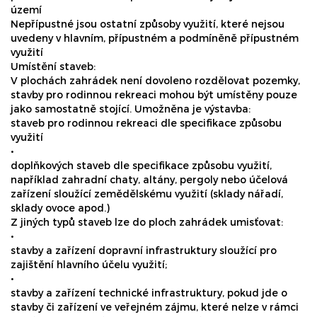
území
Nepřípustné jsou ostatní způsoby využití, které nejsou
uvedeny v hlavním, přípustném a podmíněně přípustném
využití
Umístění staveb:
V plochách zahrádek není dovoleno rozdělovat pozemky,
stavby pro rodinnou rekreaci mohou být umístěny pouze
jako samostatně stojící. Umožněna je výstavba:
staveb pro rodinnou rekreaci dle specifikace způsobu
využití
•
doplňkových staveb dle specifikace způsobu využití,
například zahradní chaty, altány, pergoly nebo účelová
zařízení sloužící zemědělskému využití (sklady nářadí,
sklady ovoce apod.)
Z jiných typů staveb lze do ploch zahrádek umisťovat:
•
stavby a zařízení dopravní infrastruktury sloužící pro
zajištění hlavního účelu využití;
•
stavby a zařízení technické infrastruktury, pokud jde o
stavby či zařízení ve veřejném zájmu, které nelze v rámci