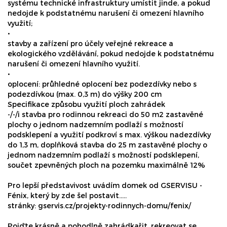
systému technické infrastruktury umístit jinde, a pokud
nedojde k podstatnému narušení či omezení hlavního
využití;
•
stavby a zařízení pro účely veřejné rekreace a
ekologického vzdělávání, pokud nedojde k podstatnému
narušení či omezení hlavního využití.
•
oplocení: průhledné oplocení bez podezdívky nebo s
podezdívkou (max. 0,3 m) do výšky 200 cm
Specifikace způsobu využití ploch zahrádek
-/-/i stavba pro rodinnou rekreaci do 50 m2 zastavěné
plochy o jednom nadzemním podlaží s možností
podsklepení a využití podkroví s max. výškou nadezdívky
do 1,3 m, doplňková stavba do 25 m zastavěné plochy o
jednom nadzemním podlaží s možností podsklepení,
součet zpevněných ploch na pozemku maximálně 12%
Pro lepší představivost uvádím domek od GSERVISU -
Fénix, který by zde šel postavit.....
stránky: gservis.cz/projekty-rodinnych-domu/fenix/
Pojďte krásně a pohodlně zahrádkařit, rekreovat se,