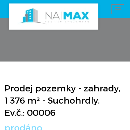
Toggl
navig
Prodej pozemky - zahrady,
1 376 m² - Suchohrdly,
Ev.č.: 00006
prodáno