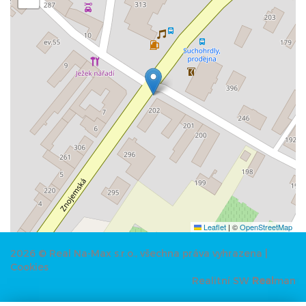
Leaflet
|
©
OpenStreetMap
2026 © Real Na-Max s.r.o., všechna práva vyhrazena |
Cookies
Realitní SW
Real
man