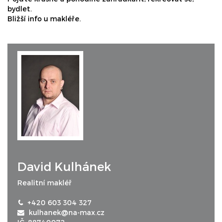
bydlet.
Bližší info u makléře.
David Kulhánek
Realitní makléř
+420 603 304 327
kulhanek@na-max.cz