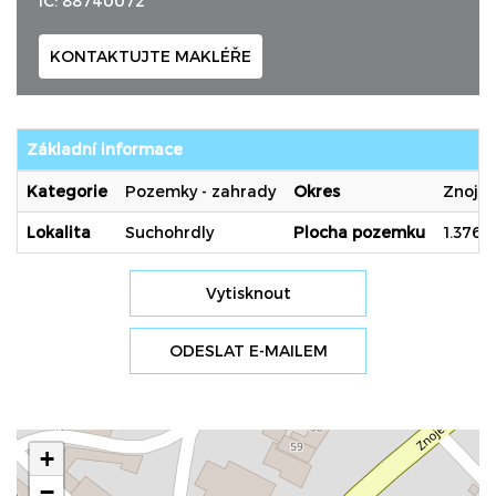
IČ: 88740072
KONTAKTUJTE MAKLÉŘE
Základní informace
Kategorie
Pozemky - zahrady
Okres
Znojm
Lokalita
Suchohrdly
Plocha pozemku
1.376 
Vytisknout
ODESLAT E-MAILEM
+
−