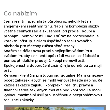
Co nabízím
Jsem realitní specialista působící již několik let na
znojemském realitním trhu. Nabízím komplexní služby
včetně cenných rad a zkušeností při prodeji, koupi a
pronájmu nemovitostí. Kladu důraz na profesionální a
korektní přístup, s cílem úspěšného realizovaného
obchodu pro všechny zúčastněné strany.
Snažím se dělat svou práci s nejlepším vědomím a
svědomím, aby se klienti opět rádi vraceli se žádostí o
pomoc při dalším prodeji či koupi nemovitosti.
Spokojenost a doporučení známým je odměnou za moji
práci.
Ke všem klientům přistupuji individuálně. Mám omezený
počet zakázek, abych se mohl věnovat každé naplno. Ke
každé zakázce zajišťuji komplexní realitní, právní a
finanční servis tak, abych měl vše pod kontrolou a mohl
vyvinou maximální úsilí pro úspěšnou a bezproblémovou
realizaci zakázky.