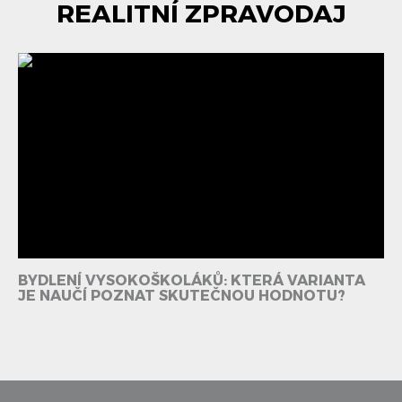
REALITNÍ ZPRAVODAJ
BYDLENÍ VYSOKOŠKOLÁKŮ: KTERÁ VARIANTA
JE NAUČÍ POZNAT SKUTEČNOU HODNOTU?