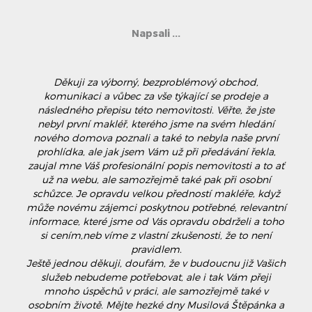
Napsali ...
Děkuji za výborný, bezproblémový obchod,
komunikaci a vůbec za vše týkající se prodeje a
následného přepisu této nemovitosti. Věřte, že jste
nebyl první makléř, kterého jsme na svém hledání
nového domova poznali a také to nebyla naše první
prohlídka, ale jak jsem Vám už při předávání řekla,
zaujal mne Váš profesionální popis nemovitosti a to ať
už na webu, ale samozřejmě také pak při osobní
schůzce. Je opravdu velkou předností makléře, když
může novému zájemci poskytnou potřebné, relevantní
informace, které jsme od Vás opravdu obdrželi a toho
si cením,neb víme z vlastní zkušenosti, že to není
pravidlem.
Ještě jednou děkuji, doufám, že v budoucnu již Vašich
služeb nebudeme potřebovat, ale i tak Vám přeji
mnoho úspěchů v práci, ale samozřejmě také v
osobním životě. Mějte hezké dny Musilová Štěpánka a