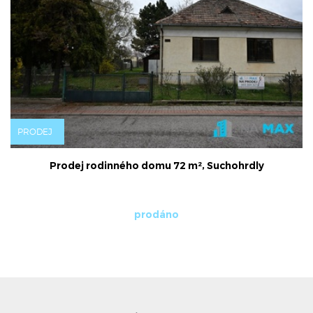
J
PRODEJ
Prodej rodinného domu 72 m², Suchohrdly
prodáno