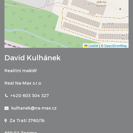
Leaflet
|
©
OpenStreetMap
David Kulhánek
Realitní makléř
Real Na-Max s.r.o.
+420 603 304 327
kulhanek@na-max.cz
Za Tratí 3760/1b
669 02 Znojmo