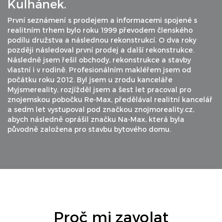
Kulhánek.
První seznámení s prodejem a informacemi spojené s
realitním trhem bylo roku 1999 převodem členského
podílu družstva a následnou rekonstrukcí. O dva roky
později následoval první prodej a další rekonstrukce.
Následně jsem řešil obchody, rekonstrukce a stavby
vlastní i v rodině. Profesionálním makléřem jsem od
počátku roku 2012. Byl jsem u zrodu kanceláře
Myjsmereality, rozjížděl jsem a šest let pracoval pro
znojemskou pobočku Re-Max, předělával realitní kancelář
a sedm let vystupoval pod značkou znojmoreality.cz,
abych následně oprášil značku Na-Max, která byla
původně založena pro stavbu bytového domu.
Proč mi zavolat