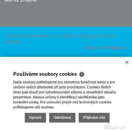
2026 © Real Na-Max s.r.o., všechna práva vyhrazena |
Cookies
Realitní SW
Real
man
×
Používáme soubory cookies
ℹ
Naše soubory potřebujeme pro samotnou funkčnost webu a pro
uložení vašich předvoleb při jeho procházení. Cookies třetích
stran pak slouží pro vyhodnocování výkonu a zkvalitnění obsahu
prezentace. Nejsou určeny k identifikaci návštěvníka jako
konkrétní osoby. Pro uchování jiných než technických cookies
potřebujeme váš souhlas.
Upravit
Odmítnout
Přijímám vše